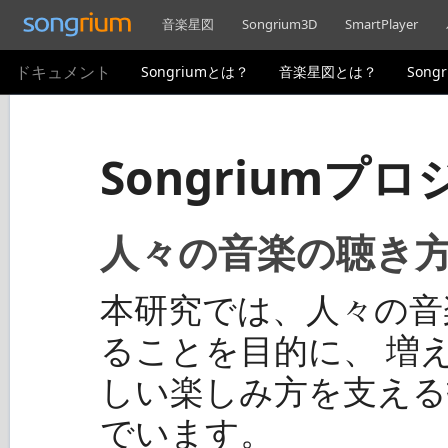
音楽星図
Songrium3D
SmartPlayer
ドキュメント
Songriumとは？
音楽星図とは？
Song
Songriumプ
人々の音楽の聴き
本研究では、人々の音
ることを目的に、 増
しい楽しみ方を支える
でいます。