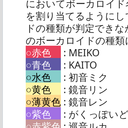
においてボーカロイド
を割り当てるようにし
ドの種類が判定できな
のボーカロイドの種類
○赤色
: MEIKO
○青色
: KAITO
○水色
: 初音ミク
○黄色
: 鏡音リン
○薄黄色
: 鏡音レン
○紫色
: がくっぽい
○赤紫色
: 巡音ルカ