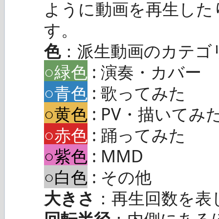
ように動画を再生した
す。
色
：派生動画のカテゴ
○緑色
: 演奏・カバー
○青色
: 歌ってみた
○黄色
: PV・描いてみ
○赤色
: 踊ってみた
○紫色
: MMD
○白色
: その他
大きさ
：再生回数を表
回転半径
：内側にある