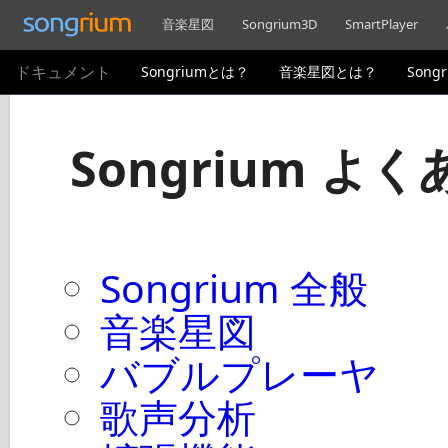
音楽星図
Songrium3D
SmartPlayer
ドキュメント
Songriumとは？
音楽星図とは？
Song
Songrium よ
Songrium 全般
音楽星図
バブルプレーヤ
歌声分析